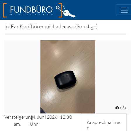
In-Ear Kopfhörer mit Ladecase (Sonstige)
1
/ 1
Versteigerung
14. Juni 2026
12:30
Ansprechpartne
am:
Uhr
r