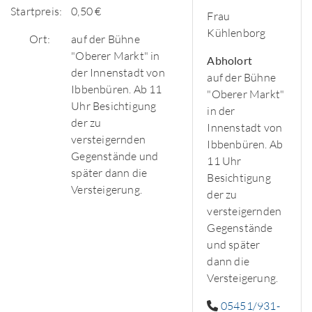
Startpreis:
0,50 €
Frau
Kühlenborg
Ort:
auf der Bühne
"Oberer Markt" in
Abholort
der Innenstadt von
auf der Bühne
Ibbenbüren. Ab 11
"Oberer Markt"
Uhr Besichtigung
in der
der zu
Innenstadt von
versteigernden
Ibbenbüren. Ab
Gegenstände und
11 Uhr
später dann die
Besichtigung
Versteigerung.
der zu
versteigernden
Gegenstände
und später
dann die
Versteigerung.
05451/931-