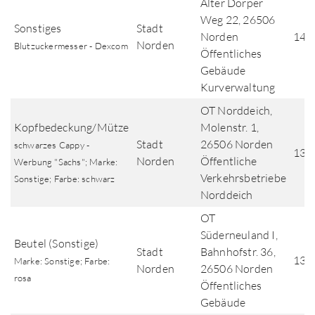
Alter Dörper
Weg 22, 26506
Sonstiges
Stadt
Norden
14.
Norden
Blutzuckermesser - Dexcom
Öffentliches
Gebäude
Kurverwaltung
OT Norddeich,
Kopfbedeckung/Mütze
Molenstr. 1,
Stadt
26506 Norden
schwarzes Cappy -
13.
Norden
Öffentliche
Werbung "Sachs"; Marke:
Verkehrsbetriebe
Sonstige; Farbe: schwarz
Norddeich
OT
Süderneuland I,
Beutel (Sonstige)
Stadt
Bahnhofstr. 36,
13.
Marke: Sonstige; Farbe:
Norden
26506 Norden
rosa
Öffentliches
Gebäude