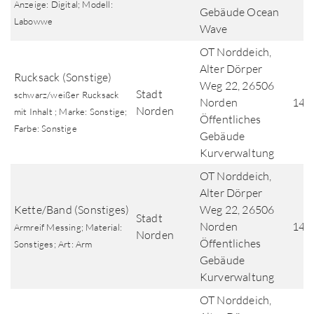
Anzeige: Digital; Modell:
Gebäude Ocean
Labowwe
Wave
OT Norddeich,
Alter Dörper
Rucksack (Sonstige)
Weg 22, 26506
Stadt
schwarz/weißer Rucksack
Norden
14.
Norden
mit Inhalt ; Marke: Sonstige;
Öffentliches
Farbe: Sonstige
Gebäude
Kurverwaltung
OT Norddeich,
Alter Dörper
Kette/Band (Sonstiges)
Weg 22, 26506
Stadt
Norden
14.
Armreif Messing; Material:
Norden
Öffentliches
Sonstiges; Art: Arm
Gebäude
Kurverwaltung
OT Norddeich,