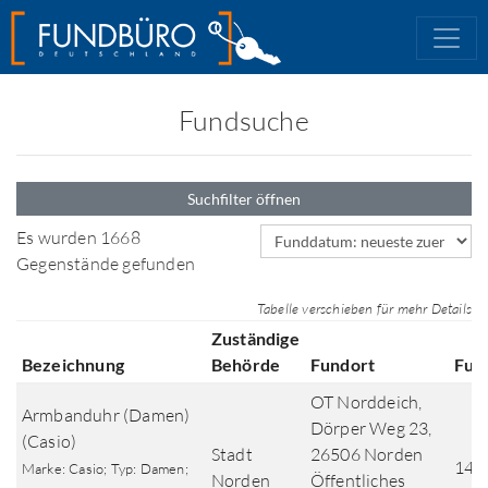
Fundsuche
Suchfilter öffnen
Sortierfeld
Es wurden 1668
Gegenstände gefunden
Tabelle verschieben für mehr Details
Zuständige
Bezeichnung
Behörde
Fundort
Fun
OT Norddeich,
Armbanduhr (Damen)
Dörper Weg 23,
(Casio)
Stadt
26506 Norden
14.
Marke: Casio; Typ: Damen;
Norden
Öffentliches