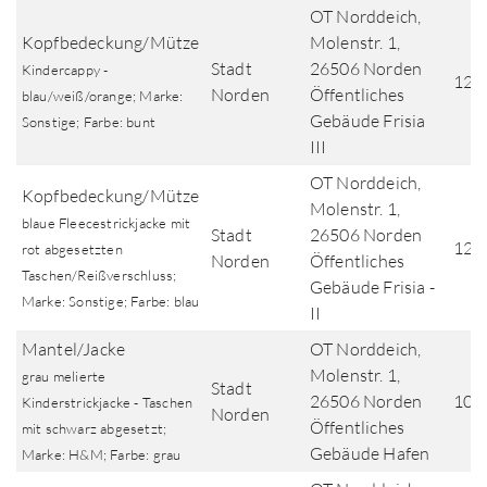
OT Norddeich,
Kopfbedeckung/Mütze
Molenstr. 1,
Stadt
26506 Norden
Kindercappy -
12.
Norden
Öffentliches
blau/weiß/orange; Marke:
Gebäude Frisia
Sonstige; Farbe: bunt
III
OT Norddeich,
Kopfbedeckung/Mütze
Molenstr. 1,
blaue Fleecestrickjacke mit
Stadt
26506 Norden
12.
rot abgesetzten
Norden
Öffentliches
Taschen/Reißverschluss;
Gebäude Frisia -
Marke: Sonstige; Farbe: blau
II
Mantel/Jacke
OT Norddeich,
Molenstr. 1,
grau melierte
Stadt
26506 Norden
10.
Kinderstrickjacke - Taschen
Norden
Öffentliches
mit schwarz abgesetzt;
Gebäude Hafen
Marke: H&M; Farbe: grau