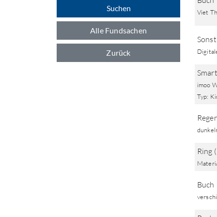
Buch
Suchen
Viet T
Alle Fundsachen
Sonst
Digital
Zurück
Smart
imoo W
Typ: Ki
Rege
dunkel
Ring 
Materia
Buch
versch