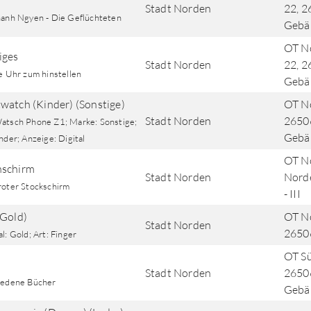
Stadt Norden
22, 2
hanh Ngyen - Die Geflüchteten
Gebä
OT No
iges
Stadt Norden
22, 2
e Uhr zum hinstellen
Gebä
watch (Kinder) (Sonstige)
OT No
Stadt Norden
26506
atsch Phone Z1; Marke: Sonstige;
Gebä
nder; Anzeige: Digital
OT No
nschirm
Stadt Norden
Norde
roter Stockschirm
- III
(Gold)
OT No
Stadt Norden
2650
l: Gold; Art: Finger
OT Sü
Stadt Norden
26506
iedene Bücher
Gebä