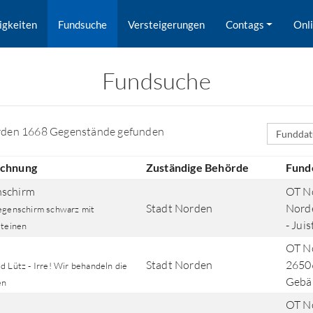
igkeiten
Fundsuche
Versteigerungen
Contags
Onl
Fundsuche
Sortierfe
rden 1668 Gegenstände gefunden
ichnung
Zuständige Behörde
Fund
nschirm
OT No
Stadt Norden
Norde
egenschirm schwarz mit
- Juis
steinen
OT No
Stadt Norden
26506
 Lütz - Irre! Wir behandeln die
rd nach Orten gesucht.
Gebä
en
OT No