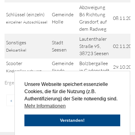
Abzweigung
Schlüssel (einzeln)
Gemeinde
B6 Richtung
08.11.202
Holle
Grasdorf, auf
einzelner Autoschlüssel
dem Radweg
Lautenthaler
Sonstiges
Stadt
Straße 95,
02.11.202
Seesen
Dekoartikel
38723 Seesen
Scooter
Gemeinde
Bolzbergallee
29.10.202
Ilsede
in Gadenstedt
Kinderoller, schwarz
Ergebnisse der Fundsuche
Unsere Webseite speichert essenzielle
Cookies, die für die Nutzung (z.B.
Authentifizierung) der Seite notwendig sind.
«
‹
...
11
12
13
14
15
...
›
»
Mehr Informationen
Verstanden!