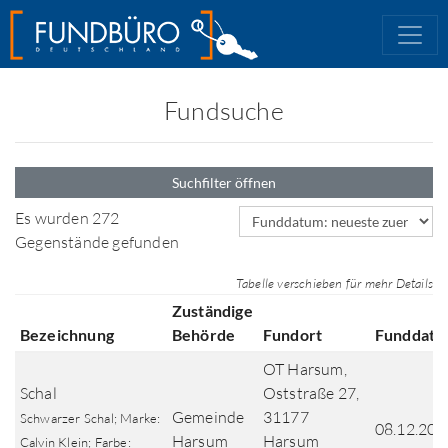
Fundsuche
Suchfilter öffnen
Sortierfeld
Es wurden 272
Gegenstände gefunden
Tabelle verschieben für mehr Details
Zuständige
Bezeichnung
Behörde
Fundort
Funddat
OT Harsum,
Schal
Oststraße 27,
Gemeinde
31177
Schwarzer Schal; Marke:
08.12.202
Harsum
Harsum
Calvin Klein; Farbe: