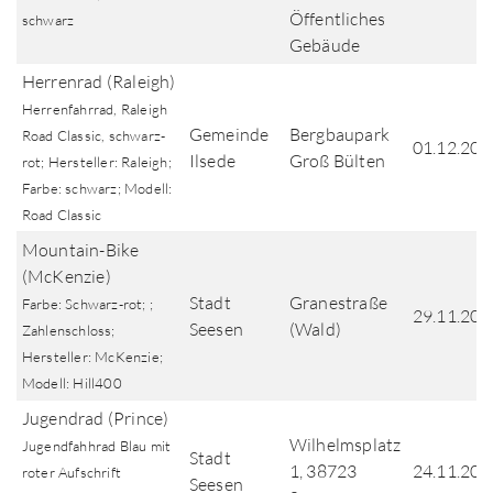
Öffentliches
schwarz
Gebäude
Herrenrad (Raleigh)
Herrenfahrrad, Raleigh
Gemeinde
Bergbaupark
Road Classic, schwarz-
01.12.202
Ilsede
Groß Bülten
rot; Hersteller: Raleigh;
Farbe: schwarz; Modell:
Road Classic
Mountain-Bike
(McKenzie)
Stadt
Granestraße
Farbe: Schwarz-rot; ;
29.11.202
Seesen
(Wald)
Zahlenschloss;
Hersteller: McKenzie;
Modell: Hill400
Jugendrad (Prince)
Wilhelmsplatz
Jugendfahhrad Blau mit
Stadt
1, 38723
24.11.202
roter Aufschrift
Seesen