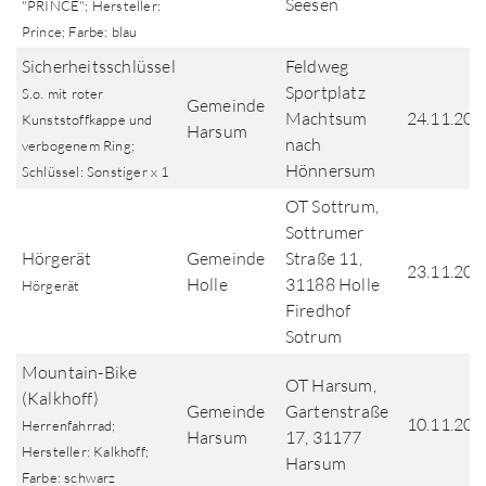
Seesen
"PRINCE"; Hersteller:
Prince; Farbe: blau
Sicherheitsschlüssel
Feldweg
Sportplatz
S.o. mit roter
Gemeinde
Machtsum
24.11.202
Kunststoffkappe und
Harsum
nach
verbogenem Ring;
Hönnersum
Schlüssel: Sonstiger x 1
OT Sottrum,
Sottrumer
Hörgerät
Gemeinde
Straße 11,
23.11.202
Holle
31188 Holle
Hörgerät
Firedhof
Sotrum
Mountain-Bike
OT Harsum,
(Kalkhoff)
Gemeinde
Gartenstraße
10.11.202
Herrenfahrrad;
Harsum
17, 31177
Hersteller: Kalkhoff;
Harsum
Farbe: schwarz