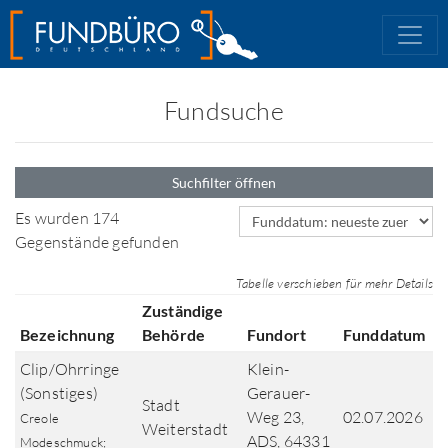
Fundsuche
Suchfilter öffnen
Sortierfeld
Es wurden 174
Gegenstände gefunden
Tabelle verschieben für mehr Details
Zuständige
Bezeichnung
Behörde
Fundort
Funddatum
Clip/Ohrringe
Klein-
(Sonstiges)
Gerauer-
Stadt
Weg 23,
02.07.2026
Creole
Weiterstadt
ADS, 64331
Modeschmuck;