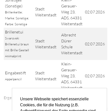
Sonstiges
Klein-
(Sonstige)
Gerauer-
Stadt
Weg 23,
02.07.2026
Brillenkette;
Weiterstadt
ADS, 64331
Marke: Sonstige;
Weiterstadt
Farbe: Sonstige
Brillenetui
Albrecht
Swarovski
Stadt
Dürer
02.07.2026
Brillenetui braun
Weiterstadt
Schule
mit Brille Gestell
Weiterstadt
Animalprint
Klein-
Gerauer-
Eingabestift
Stadt
Weg 23,
02.07.2026
Weiterstadt
Appelpencil
ADS, 64331
Weiterstadt
Ergebnisse der Fundsuche
Unsere Webseite speichert essenzielle
Cookies, die für die Nutzung (z.B.
Authentifizierung) der Seite notwendig sind.