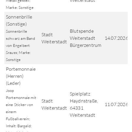
Weiterstadt
Metall gestell;
Marke: Sonstige
Sonnenbrille
(Sonstige)
Blutspende
Sonnenbrille
Stadt
Weiterstadt
14.07.2026
schwarz am Band
Weiterstadt
Bürgerzentrum
von Engelbert
Srauss; Marke:
Sonstige
Portemonnaie
(Herren)
(Leder)
Joop
Spielplatz
Portemonnaie mit
Stadt
Haydnstraße,
11.07.2026
eine Sticker von
Weiterstadt
64331
einem
Weiterstadt
Fußballverein;
Inhalt: Bargeld;