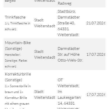
Weiterstadt
Bargeld
Radweg
Stadtbüro,
Trinkflasche
Darmstädter
Stadt
Straße 40,
21.07.2026
1 L Trinkflasche in
Weiterstadt
64331
schwarz
Weiterstadt
Mountain-Bike
(Sonstige)
Darmstädter
Stadt
Str. auf Höhe
17.07.2026
Hersteller:
Weiterstadt
Otto-Wels-Str.
Sonstige; Farbe:
schwarz
Korrekturbrille
(Sonstige)
OT
Weiterstadt,
1 x Sonnenbrille in
Stadt
Im
braun und 1x
17.07.2026
Weiterstadt
Laukesgarten
Korrektur Brille
14, 64331
mit einem grauen