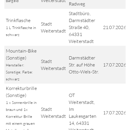
Weiterstadt
Bargeld
Radweg
Stadtbüro,
Trinkflasche
Darmstädter
Stadt
Straße 40,
21.07.2026
1 L Trinkflasche in
Weiterstadt
64331
schwarz
Weiterstadt
Mountain-Bike
(Sonstige)
Darmstädter
Stadt
Str. auf Höhe
17.07.2026
Hersteller:
Weiterstadt
Otto-Wels-Str.
Sonstige; Farbe:
schwarz
Korrekturbrille
(Sonstige)
OT
Weiterstadt,
1 x Sonnenbrille in
Stadt
Im
braun und 1x
17.07.2026
Weiterstadt
Laukesgarten
Korrektur Brille
14, 64331
mit einem grauen