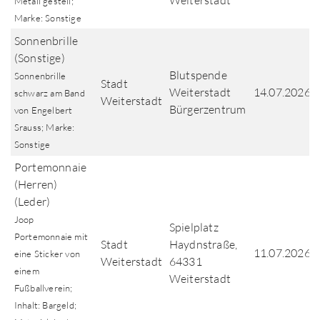
Weiterstadt
Metall gestell;
Marke: Sonstige
Sonnenbrille
(Sonstige)
Blutspende
Sonnenbrille
Stadt
Weiterstadt
14.07.2026
schwarz am Band
Weiterstadt
Bürgerzentrum
von Engelbert
Srauss; Marke:
Sonstige
Portemonnaie
(Herren)
(Leder)
Joop
Spielplatz
Portemonnaie mit
Stadt
Haydnstraße,
11.07.2026
eine Sticker von
Weiterstadt
64331
einem
Weiterstadt
Fußballverein;
Inhalt: Bargeld;