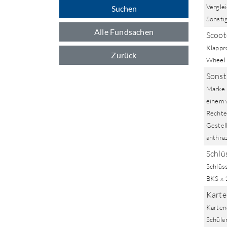
Verglei
Suchen
Sonsti
Alle Fundsachen
Scoot
Klappro
Zurück
Wheel 
Sonst
Marke B
einem 
Rechtec
Gestell
anthraz
Schlü
Schlüss
BKS x 
Karte
Karten
Schüle