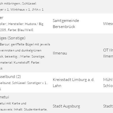
ch mitbringen.; Schlüssel:
ger x 1, Winkhaus x 1, JMA x 1
er
Samtgemeinde
Wiese
ller ; Hersteller: Hudora / Big
Bersenbrück
205, Farbe: Blau/Weiß
iges (Sonstige)
arcur; geriffelte Bügel mit jeweils
OT Il
weinroten und dunkelgrünen
Ilmenau
Ilmen
k, beiseitig; ; Marke: Sonstige;
material: Kunststoff; Farbe:
it
sselbund (2)
Kreisstadt Limburg a. d.
Mühlb
elbund; Schlüssel: Sonstiger x 1,
Lahn
Schlo
1
netui
etui mit Karte und
Stadt Augsburg
Stadt
rausweis; Inhalt: Studentenkarte,