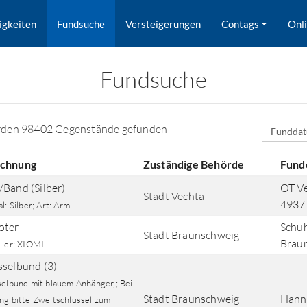
igkeiten
Fundsuche
Versteigerungen
Contags
Onl
Fundsuche
Sortierfe
rden 98402 Gegenstände gefunden
ichnung
Zuständige Behörde
Fund
/Band (Silber)
OT Ve
Stadt Vechta
4937
l: Silber; Art: Arm
oter
Schuh
Stadt Braunschweig
Brau
ller: XIOMI
sselbund (3)
rd nach Orten gesucht.
selbund mit blauem Anhänger,; Bei
Stadt Braunschweig
Hann
ng bitte Zweitschlüssel zum