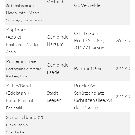
Vechelde
GS Vechelde
Seifenblasen und
Haarbürste.; Marke:
Sonstige; Farbe: rosa
Kopfhörer
OT Harsum,
(Apple)
Gemeinde
Breite Straße ,
26.06.20
Harsum
Kopfhörer ; Marke:
31177 Harsum
Apple
Portemonnaie
Gemeinde
Bahnhof Peine
22.06.20
Portmonnaie mit div.
Ilsede
Karten; Inhalt:
Kette/Band
Brücke Am
(Edelstahl)
Stadt
Schützenplatz
22.06.20
Seesen
(Schützenallee/An
Kette; Material:
der Masch)
Edelstahl
Schlüsselbund (2)
Einkaufschip
"Deutsche