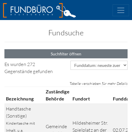
Fundsuche
Suchfilter öffnen
Sortierfeld
Es wurden 272
Gegenstände gefunden
Tabelle verschieben für mehr Details
Zuständige
Bezeichnung
Behörde
Fundort
Funddat
Handtasche
(Sonstige)
Hildesheimer Str.
Kindertasche mit
Gemeinde
Spielplatz an der
02.07.20
Inhalt, u.a.