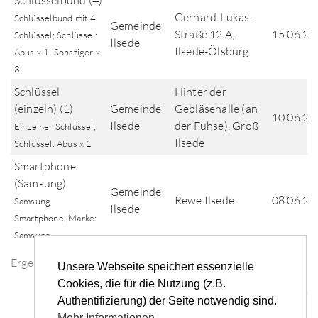
Schlüsselbund (4)
Gerhard-Lukas-
Schlüsselbund mit 4
Gemeinde
Straße 12 A,
15.06.20
Schlüssel; Schlüssel:
Ilsede
Ilsede-Ölsburg
Abus x 1, Sonstiger x
3
Schlüssel
Hinter der
(einzeln) (1)
Gemeinde
Gebläsehalle (an
10.06.20
Ilsede
der Fuhse), Groß
Einzelner Schlüssel;
Ilsede
Schlüssel: Abus x 1
Smartphone
(Samsung)
Gemeinde
Rewe Ilsede
08.06.20
Samsung
Ilsede
Smartphone; Marke:
Samsung
Ergebnisse der Fundsuche
Unsere Webseite speichert essenzielle
Cookies, die für die Nutzung (z.B.
Authentifizierung) der Seite notwendig sind.
«
‹
...
2
3
4
5
6
...
›
»
Mehr Informationen