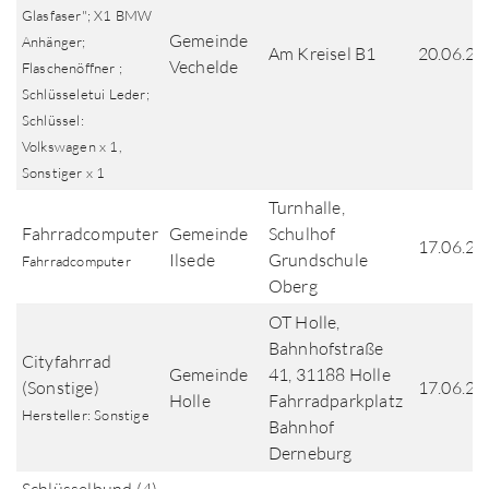
Glasfaser"; X1 BMW
Gemeinde
Anhänger;
Am Kreisel B1
20.06.20
Vechelde
Flaschenöffner ;
Schlüsseletui Leder;
Schlüssel:
Volkswagen x 1,
Sonstiger x 1
Turnhalle,
Fahrradcomputer
Gemeinde
Schulhof
17.06.20
Ilsede
Grundschule
Fahrradcomputer
Oberg
OT Holle,
Bahnhofstraße
Cityfahrrad
Gemeinde
41, 31188 Holle
(Sonstige)
17.06.20
Holle
Fahrradparkplatz
Hersteller: Sonstige
Bahnhof
Derneburg