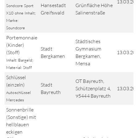
13.03.20
Hansestadt
Grünfläche Höhe
Sondcore Sport
Greifswald
Salinenstraße
X10 ohne Inhalt;
Marke:
Soundcore
Portemonnaie
Städtisches
(Kinder)
Stadt
Gymnasium
(Stoff)
13.03.20
Bergkamen
Bergkamen,
Inhalt: Bargeld;
Mensa
Material: Stoff
Schlüssel
OT Bayreuth,
(einzeln)
Stadt
Schützenplatz 4,
13.03.20
Bayreuth
Autoschlüssel
95444 Bayreuth
Mercedes
Sonnenbrille
(Sonstige) mit
hellblauen
eckigen