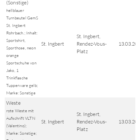
(Sonstige)
hellblauer
Turnbeutel GemS
St. Ingbert
Rohrbach.; Inhalt:
St. Ingbert,
Sportshirt,
St. Ingbert
Rendez-Vous-
13.03.20
Sporthose, neon
Platz
orange
Sportschuhe von
Jako, 1
Trinkflasche
Tupperware gelb;
Marke: Sonstige
Weste
rote Weste mit
St. Ingbert,
Aufschrift VLTN
St. Ingbert
Rendez-Vous-
13.03.20
(Valentino);
Platz
Marke: Sonstige;