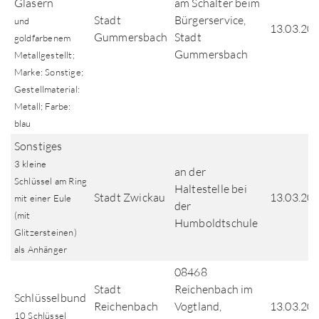
Gläsern
am Schalter beim
Stadt
Bürgerservice,
und
13.03.20
Gummersbach
Stadt
goldfarbenem
Gummersbach
Metallgestellt;
Marke: Sonstige;
Gestellmaterial:
Metall; Farbe:
blau
Sonstiges
3 kleine
an der
Schlüssel am Ring
Haltestelle bei
Stadt Zwickau
13.03.20
mit einer Eule
der
(mit
Humboldtschule
Glitzersteinen)
als Anhänger
08468
Stadt
Reichenbach im
Schlüsselbund
Reichenbach
Vogtland,
13.03.20
10 Schlüssel