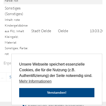
Farbe: rot
Sonstiges
(Sonstiges)
Inhalt: rote
Kindergeldbörse
Stadt Oelde
Oelde
13.03.20
aus Filz; Inhalt
Kleingeld;
Material:
Sonstiges; Farbe:
rot
Ergebnisse der Fundsuche
Unsere Webseite speichert essenzielle
Cookies, die für die Nutzung (z.B.
Authentifizierung) der Seite notwendig sind.
...
5174
5175
5176
5177
5178
...
›
»
Mehr Informationen
Verstanden!
© 2026 HSH Soft- und Hardware Vertriebs GmbH,