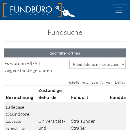
Fundsuche
Suchfilter öffnen
Sortierfeld
Es wurden 98794
Gegenstände gefunden
Tabelle verschieben für mehr Details
Zuständige
Bezeichnung
Behörde
Fundort
Funddat
Ladecase
(Soundcore)
Universitäts-
Stralsunder
Ladecase
und
Straße/
vermutl. für