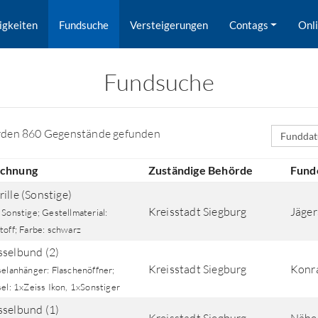
igkeiten
Fundsuche
Versteigerungen
Contags
Onl
Fundsuche
Sortierfe
rden 860 Gegenstände gefunden
ichnung
Zuständige Behörde
Fund
ille (Sonstige)
Kreisstadt Siegburg
Jäger
Sonstige; Gestellmaterial:
toff; Farbe: schwarz
sselbund (2)
Kreisstadt Siegburg
Konra
selanhänger: Flaschenöffner;
rd nach Orten gesucht.
el: 1xZeiss Ikon, 1xSonstiger
sselbund (1)