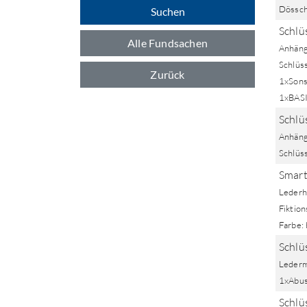
Dössch
Suchen
Schlü
Alle Fundsachen
Anhäng
Schlüs
Zurück
1xSons
1xBAS
Schlü
Anhäng
Schlüs
Smar
Lederh
Fiktio
Farbe: 
Schlü
Lederm
1xAbus
Schlüs