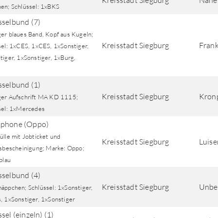
Kreisstadt Siegburg
Nähe 
en; Schlüssel: 1xBKS
sselbund (7)
er blaues Band, Kopf aus Kugeln;
Kreisstadt Siegburg
Frank
sel: 1xCES, 1xCES, 1xSonstiger,
tiger, 1xSonstiger, 1xBurg,
I
sselbund (1)
Kreisstadt Siegburg
Kronp
er Aufschrift MA KD 1115;
sel: 1xMercedes
tphone (Oppo)
ülle mit Jobticket und
Kreisstadt Siegburg
Luise
nsbescheinigung; Marke: Oppo;
blau
sselbund (4)
Kreisstadt Siegburg
Unbe
äppchen; Schlüssel: 1xSonstiger,
, 1xSonstiger, 1xSonstiger
sel (einzeln) (1)