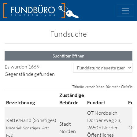
Fundsuche
Suchfilter öffnen
Sortierfeld
Es wurden 1669
Gegenstände gefunden
Tabelle verschieben für mehr Details
Zuständige
Bezeichnung
Behörde
Fundort
Fun
OT Norddeich,
Kette/Band (Sonstiges)
Dörper Weg 23,
Stadt
26506 Norden
18.
Material: Sonstiges; Art:
Norden
Öffentliches
Fuß