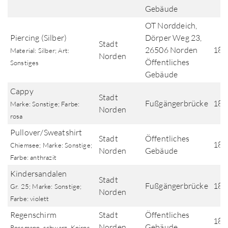
Gebäude
OT Norddeich,
Piercing (Silber)
Dörper Weg 23,
Stadt
26506 Norden
18.
Material: Silber; Art:
Norden
Öffentliches
Sonstiges
Gebäude
Cappy
Stadt
Fußgängerbrücke
18.
Marke: Sonstige; Farbe:
Norden
rosa
Pullover/Sweatshirt
Stadt
Öffentliches
18.
Chiemsee; Marke: Sonstige;
Norden
Gebäude
Farbe: anthrazit
Kindersandalen
Stadt
Fußgängerbrücke
18.
Gr. 25; Marke: Sonstige;
Norden
Farbe: violett
Regenschirm
Stadt
Öffentliches
18.
Norden
Gebäude
Rossmann, schwarz, Knirps