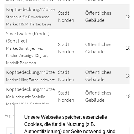
Kopfbedeckung/Mütze
Stadt
Öffentliches
18.
Strohhut für Erwachsene;
Norden
Gebäude
Marke: H&M; Farbe: beige
Smartwatch (Kinder)
(Sonstige)
Stadt
Öffentliches
18.
Marke: Sonstige; Typ:
Norden
Gebäude
Kinder; Anzeige: Digital;
Modell: Pokemon
Kopfbedeckung/Mütze
Stadt
Öffentliches
18.
Norden
Gebäude
Marke: Nike; Farbe: schwarz
Kopfbedeckung/Mütze
Stadt
Öffentliches
18.
für Kinder, mit Schleife;
Norden
Gebäude
Marke: H&M; Farbe: blau
Ergebnisse der Fundsuche
Unsere Webseite speichert essenzielle
Cookies, die für die Nutzung (z.B.
Authentifizierung) der Seite notwendig sind.
«
‹
...
65
66
67
68
69
...
›
»