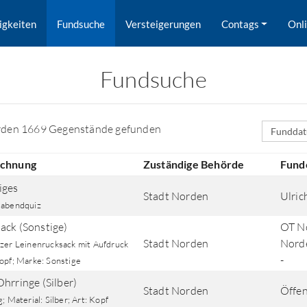
igkeiten
Fundsuche
Versteigerungen
Contags
Onl
Fundsuche
Sortierfe
rden 1669 Gegenstände gefunden
ichnung
Zuständige Behörde
Fund
iges
Stadt Norden
Ulri
abendquiz
ack (Sonstige)
OT No
Stadt Norden
Norde
zer Leinenrucksack mit Aufdruck
-
opf; Marke: Sonstige
rd nach Orten gesucht.
Ohrringe (Silber)
Stadt Norden
Öffen
; Material: Silber; Art: Kopf