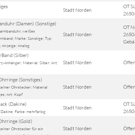
iges
OT Sü
Stadt Norden
2650
nduhr (Damen) (Sonstige)
OT No
rmbanduhr, weißes
Stadt Norden
26506
rmband; Marke: Sonstige; Typ:
Gebä
 Anzeige: Analog
/Band (Silber)
Stadt Norden
Öffen
z-Anhänger; Material: Silber; Art:
Ohrringe (Sonstiges)
Stadt Norden
Öffen
zelner Ohrstecker; Material:
es; Art: Kopf
ack (Dakine)
OT Sü
Stadt Norden
2650
 Dakine; Farbe: mehrfarbig
Ohrringe (Gold)
Stadt Norden
Öffen
zelner Ohrstecker für ein