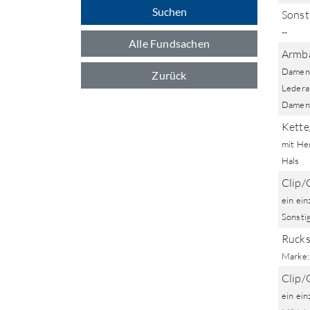
Suchen
Sonst
--
Alle Fundsachen
Armba
Damena
Zurück
Ledera
Damen;
Kette
mit Her
Hals
Clip/
ein ein
Sonstig
Rucks
Marke:
Clip/
ein ein