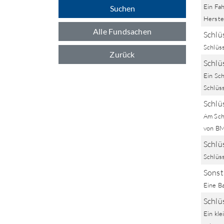
Ein Fa
Suchen
Herstel
Alle Fundsachen
Schlüs
Schlüs
Zurück
Schlüs
Ein Sc
Schlüss
Schlüs
Am Schl
von BM
Schlüs
Schlüss
Sonst
Eine B
Schlüs
Ein kle