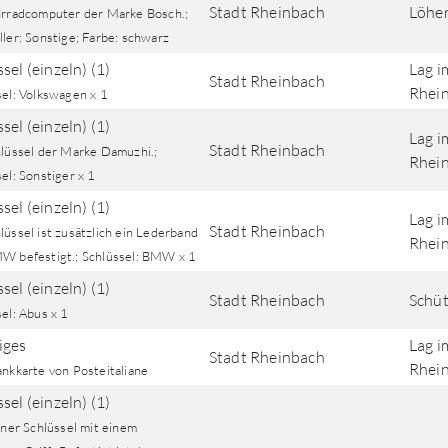
Stadt Rheinbach
Löher
hrradcomputer der Marke Bosch.;
ler: Sonstige; Farbe: schwarz
sel (einzeln) (1)
Lag i
Stadt Rheinbach
Rhein
sel: Volkswagen x 1
sel (einzeln) (1)
Lag i
Stadt Rheinbach
hlüssel der Marke Damuzhi.;
Rhein
el: Sonstiger x 1
sel (einzeln) (1)
Lag i
Stadt Rheinbach
üssel ist zusätzlich ein Lederband
Rhein
W befestigt.; Schlüssel: BMW x 1
sel (einzeln) (1)
Stadt Rheinbach
Schüt
el: Abus x 1
iges
Lag i
Stadt Rheinbach
Rhein
ankkarte von Posteitaliane
sel (einzeln) (1)
iner Schlüssel mit einem