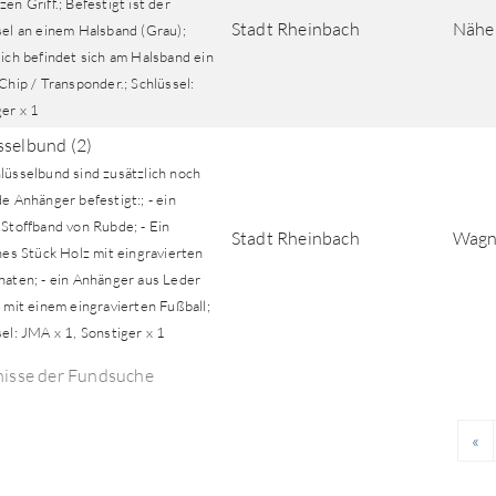
en Griff.; Befestigt ist der
Stadt Rheinbach
Nähe 
sel an einem Halsband (Grau);
ich befindet sich am Halsband ein
Chip / Transponder.; Schlüssel:
ger x 1
sselbund (2)
lüsselbund sind zusätzlich noch
e Anhänger befestigt:; - ein
 Stoffband von Rubde; - Ein
Stadt Rheinbach
Wagne
hes Stück Holz mit eingravierten
naten; - ein Anhänger aus Leder
 mit einem eingravierten Fußball;
el: JMA x 1, Sonstiger x 1
nisse der Fundsuche
«