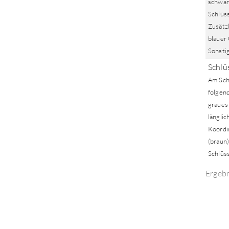
schwarz
Schlüs
Zusätzl
blauer 
Sonsti
Schlü
Am Sch
folgend
graues
länglic
Koordi
(braun)
Schlüss
Ergeb