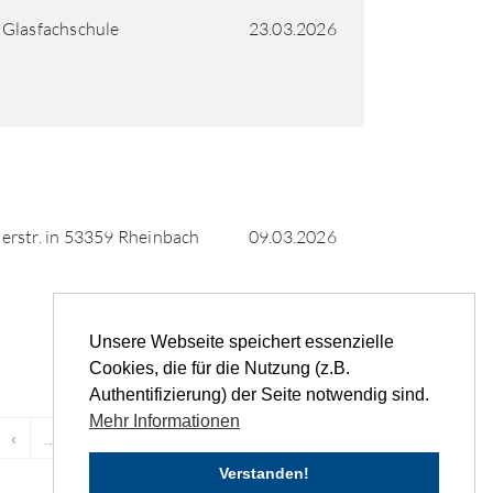
Glasfachschule
23.03.2026
rstr. in 53359 Rheinbach
09.03.2026
Unsere Webseite speichert essenzielle
Cookies, die für die Nutzung (z.B.
Authentifizierung) der Seite notwendig sind.
Mehr Informationen
‹
...
3
4
5
6
7
...
›
»
Verstanden!