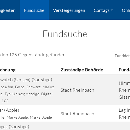
igkeiten
Fundsuche
Versteigerungen
Contags
Onl
Fundsuche
Sortierfe
rden 125 Gegenstände gefunden
ichnung
Zuständige Behörde
Fund
watch (Unisex) (Sonstige)
Himm
 bea-fon, Farbe: Schwarz; Marke:
Stadt Rheinbach
Rhein
e; Typ: Unisex; Anzeige: Digital;
Glas
: 10S
er (Apple)
Lag i
Stadt Rheinbach
rd nach Orten gesucht.
Rhein
r Ter Marke Apple; Marke: Apple
iges (Sonstige)