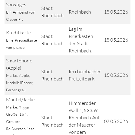
Sonstiges
Stadt
Rheinbach
18.05.2026
Ein Armband von
Rheinbach
Clever Fit
Lag im
Kreditkarte
Stadt
Briefkasten
18.05.2026
Eine Prepaidkarte
Rheinbach
der Stadt
von pluxee.
Rheinbach.
Smartphone
(Apple)
Stadt
Im rheinbacher
15.05.2026
Marke: Apple;
Rheinbach
Freizeitpark.
Modell: iPhone;
Farbe: grau
Mantel/Jacke
Himmeroder
Marke: Yigga;
Wall 1, 53359
Größe: 164;
Stadt
Rheinbach Auf
07.05.2026
Grauere
Rheinbach
der Mauerer
Reißverschlüsse;
vor dem