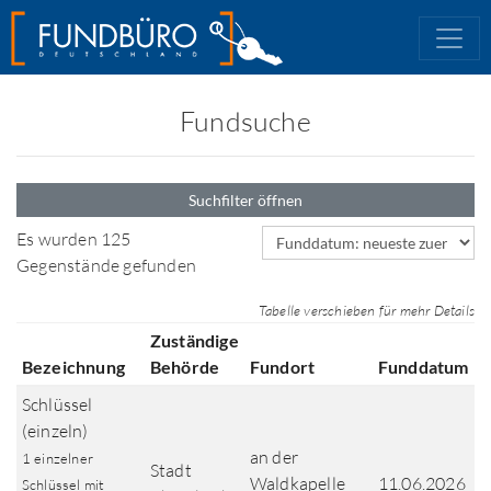
Fundsuche
Suchfilter öffnen
Sortierfeld
Es wurden 125
Gegenstände gefunden
Tabelle verschieben für mehr Details
Zuständige
Bezeichnung
Behörde
Fundort
Funddatum
Schlüssel
(einzeln)
an der
1 einzelner
Stadt
Waldkapelle
11.06.2026
Schlüssel mit