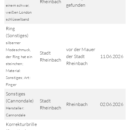
Rheinbach
gefunden
einem schwar,
weißen London
schlüsselband
Ring
(Sonstiges)
silberner
vor der Mauer
Modeschmuck,
Stadt
der Stadt
11.06.2026
der Ring hat ein
Rheinbach
Rheinbach
steinchen;
Material:
Sonstiges; Art:
Finger
Sonstiges
(Cannondale)
Stadt
Rheinbach
02.06.2026
Rheinbach
Hersteller:
Cannondale
Korrekturbrille