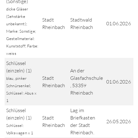
(Sonstige)
dicke Gläser
(Sehstärke
Stadt
Stadtwald
01.06.2026
unbekannt);
Rheinbach
Rheinbach
Marke: Sonstige;
Gestellmaterial:
Kunststoff; Farbe:
weiss
Schlüssel
(einzeln) (1)
An der
Stadt
Glasfachschule
blau, pinker
01.06.2026
Rheinbach
, 53359
Schnürsenkel;
Rheinbach
Schlüssel: Abus x
1
Schlüssel
Lag im
(einzeln) (1)
Stadt
Briefkasten
26.05.2026
Rheinbach
der Stadt
Schlüssel:
Rheinbach.
Volkswagen x 1