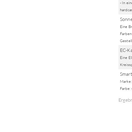
- In ei
hardca
Sonne
Eine Br
Farben
Gestell
EC-Ka
Eine E
Kreiss
Smart
Marke: 
Farbe:
Ergeb