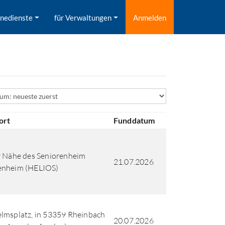
inedienste
für Verwaltungen
Anmelden
ld
ort
Funddatum
r Nähe des Seniorenheim
21.07.2026
enheim (HELIOS)
lmsplatz, in 53359 Rheinbach
20.07.2026