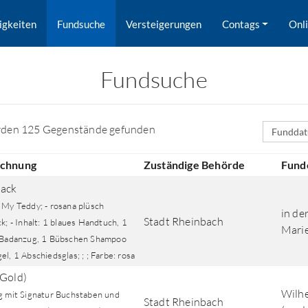
igkeiten
Fundsuche
Versteigerungen
Contags
Onl
Fundsuche
Sortierfe
rden 125 Gegenstände gefunden
ichnung
Zuständige Behörde
Fund
ack
 My Teddy; - rosana plüsch
in de
Stadt Rheinbach
k; - Inhalt: 1 blaues Handtuch, 1
Mari
 Badanzug, 1 Bübschen Shampoo
l, 1 Abschiedsglas; ; ; Farbe: rosa
rd nach Orten gesucht.
(Gold)
Wilhe
g mit Signatur Buchstaben und
Stadt Rheinbach