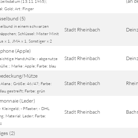
(an d
zeitsdatum (13.11.1965);
l: Gold; Art: Finger
sselbund (5)
selbund in einem schwarzen
Stadt Rheinbach
Deinz
äppchen; Schlüssel: Mister Minit
us x 1, JMA x 1, Sonstiger x 2
phone (Apple)
Stadt Rheinbach
Deinz
sichtige Handyhülle; - abgenutze
lle; ; Marke: Apple; Farbe: blau
bedeckung/Mütze
Stadt Rheinbach
Rhei
 Alana ; Größe: 46/47; Farbe:
lau gestreift; Farbe: grün
monnaie (Leder)
 - Kleingeld; - Pflaster; - DHL
Stadt Rheinbach
Bachs
g; Material: Leder; Farbe:
z
iges (2)