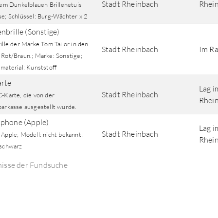
Stadt Rheinbach
Rhei
nem Dunkelblauen Brillenetuis
se; Schlüssel: Burg-Wächter x 2
nbrille (Sonstige)
ille der Marke Tom Tailor in den
Stadt Rheinbach
Im Ra
 Rot/Braun.; Marke: Sonstige;
material: Kunststoff
rte
Lag i
Stadt Rheinbach
C-Karte, die von der
Rhein
parkasse ausgestellt wurde.
phone (Apple)
Lag i
Stadt Rheinbach
Apple; Modell: nicht bekannt;
Rhein
 schwarz
nisse der Fundsuche