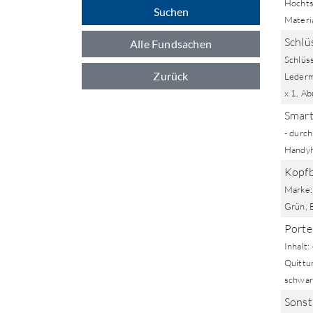
Hochts
Suchen
Materia
Schlü
Alle Fundsachen
Schlüs
Zurück
Lederm
x 1, Ab
Smart
- durch
Handyhü
Kopf
Marke:
Grün, B
Porte
Inhalt:
Quittun
schwar
Sonst