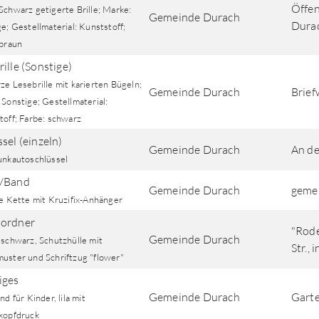
Öffen
Schwarz getigerte Brille; Marke:
Gemeinde Durach
Dura
e; Gestellmaterial: Kunststoff;
 braun
ille (Sonstige)
e Lesebrille mit karierten Bügeln;
Gemeinde Durach
Brief
Sonstige; Gestellmaterial:
toff; Farbe: schwarz
sel (einzeln)
Gemeinde Durach
An de
unkautoschlüssel
e/Band
Gemeinde Durach
gemei
ne Kette mit Kruzifix-Anhänger
ordner
"Rode
Gemeinde Durach
 schwarz, Schutzhülle mit
Str.,
uster und Schriftzug "flower"
iges
Gemeinde Durach
Garte
nd für Kinder, lila mit
kopfdruck