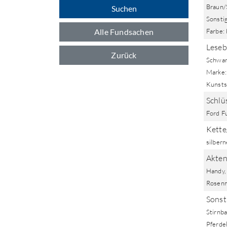
Braun/
Suchen
Sonstig
Alle Fundsachen
Farbe:
Lesebr
Zurück
Schwarz
Marke: 
Kunsts
Schlüs
Ford F
Kett
silber
Akten
Handy,
Rosenm
Sonst
Stirnba
Pferde