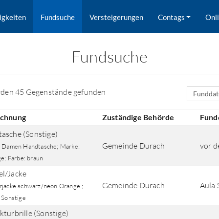
igkeiten
Fundsuche
Versteigerungen
Contags
Onl
Fundsuche
Sortierfe
rden 45 Gegenstände gefunden
ichnung
Zuständige Behörde
Fund
asche (Sonstige)
Gemeinde Durach
vor d
 Damen Handtasche; Marke:
e; Farbe: braun
l/Jacke
Gemeinde Durach
Aula 
jacke schwarz/neon Orange ;
rd nach Orten gesucht.
 Sonstige
kturbrille (Sonstige)