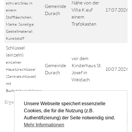
Nähe von der
schwarz/blau in
Gemeinde
Villa K auf
17.07.2026
einem
Durach
einem
Stofftäschchen;
Trafokasten
Marke: Sonstige;
Gestellmaterial:
Kunststoff
Schlüssel
(einzeln)
vor dem
einzelner
Gemeinde
Kinderhaus St.
10.07.2026
Haustürschlüssel
Durach
Josef in
(Zentralschlüssel)
Weidach
mit
Buchstabenanhänger
Ergebnisse der Fundsuche
Unsere Webseite speichert essenzielle
Cookies, die für die Nutzung (z.B.
Authentifizierung) der Seite notwendig sind.
«
‹
1
2
3
4
5
...
›
»
Mehr Informationen