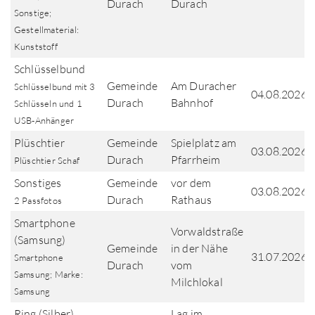
Durach
Durach
Sonstige;
Gestellmaterial:
Kunststoff
Schlüsselbund
Gemeinde
Am Duracher
Schlüsselbund mit 3
04.08.2026
Durach
Bahnhof
Schlüsseln und 1
USB-Anhänger
Plüschtier
Gemeinde
Spielplatz am
03.08.2026
Durach
Pfarrheim
Plüschtier Schaf
Sonstiges
Gemeinde
vor dem
03.08.2026
Durach
Rathaus
2 Passfotos
Smartphone
Vorwaldstraße
(Samsung)
Gemeinde
in der Nähe
31.07.2026
Smartphone
Durach
vom
Samsung; Marke:
Milchlokal
Samsung
Ring (Silber)
Lag im