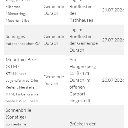
Gemeinde
Briefkasten
silberner
29.07.2026
Durach
des
Männerring;
Rathhauses
Material: Silber
Lag im
Sonstiges
Gemeinde
Briefkasten
27.07.2026
Durach
der Gemeinde
Autokennzeichen OA
Durach
Mountain-Bike
Am
(KTM)
Hungersberg
15, 87471
KTM Kinder-
Gemeinde
Durach Im
20.07.2026
Jugendfahrrad 24er
Durach
offenen
Reifen ; Hersteller:
Carport
KTM; Farbe: orange;
eingestellt
Modell: Wild Speed
Sonnenbrille
(Sonstige)
Brücke in der
Sonnenbrille