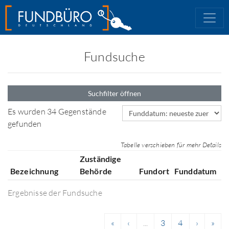
Fundsuche
Suchfilter öffnen
Sortierfeld
Es wurden 34 Gegenstände
gefunden
Tabelle verschieben für mehr Details
Zuständige
Bezeichnung
Behörde
Fundort
Funddatum
Ergebnisse der Fundsuche
«
‹
...
3
4
›
»