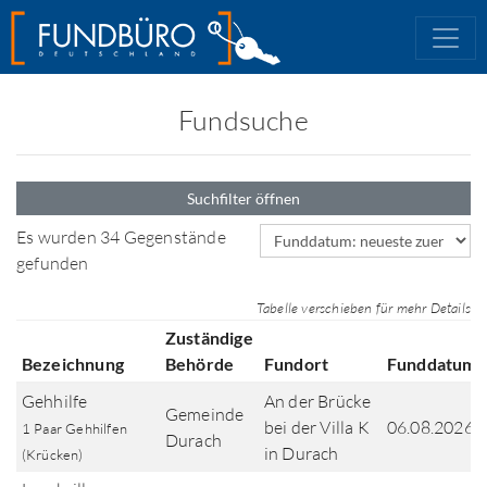
Fundsuche
Suchfilter öffnen
Sortierfeld
Es wurden 34 Gegenstände
gefunden
Tabelle verschieben für mehr Details
Zuständige
Bezeichnung
Behörde
Fundort
Funddatum
Gehhilfe
An der Brücke
Gemeinde
bei der Villa K
06.08.2026
1 Paar Gehhilfen
Durach
in Durach
(Krücken)