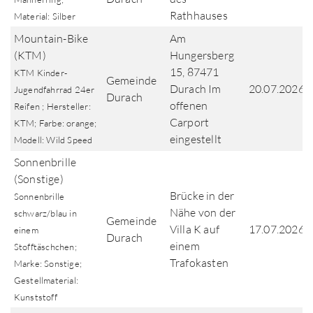
Rathhauses
Material: Silber
Mountain-Bike
Am
(KTM)
Hungersberg
15, 87471
KTM Kinder-
Gemeinde
Durach Im
20.07.2026
Jugendfahrrad 24er
Durach
offenen
Reifen ; Hersteller:
Carport
KTM; Farbe: orange;
eingestellt
Modell: Wild Speed
Sonnenbrille
(Sonstige)
Brücke in der
Sonnenbrille
Nähe von der
schwarz/blau in
Gemeinde
Villa K auf
17.07.2026
einem
Durach
einem
Stofftäschchen;
Trafokasten
Marke: Sonstige;
Gestellmaterial:
Kunststoff