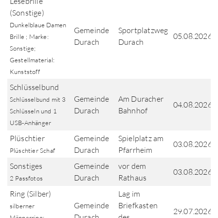
Lesebrille
(Sonstige)
Dunkelblaue Damen
Gemeinde
Sportplatzweg
05.08.2026
Brille ; Marke:
Durach
Durach
Sonstige;
Gestellmaterial:
Kunststoff
Schlüsselbund
Gemeinde
Am Duracher
Schlüsselbund mit 3
04.08.2026
Durach
Bahnhof
Schlüsseln und 1
USB-Anhänger
Plüschtier
Gemeinde
Spielplatz am
03.08.2026
Durach
Pfarrheim
Plüschtier Schaf
Sonstiges
Gemeinde
vor dem
03.08.2026
Durach
Rathaus
2 Passfotos
Ring (Silber)
Lag im
Gemeinde
Briefkasten
silberner
29.07.2026
Durach
des
Männerring;