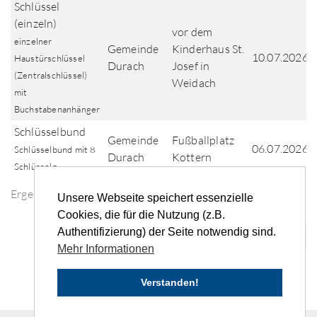
Schlüssel
(einzeln)
vor dem
einzelner
Gemeinde
Kinderhaus St.
10.07.2026
Haustürschlüssel
Durach
Josef in
(Zentralschlüssel)
Weidach
mit
Buchstabenanhänger
Schlüsselbund
Gemeinde
Fußballplatz
06.07.2026
Schlüsselbund mit 8
Durach
Kottern
Schlüsseln
Ergebnisse der Fundsuche
Unsere Webseite speichert essenzielle
Cookies, die für die Nutzung (z.B.
Authentifizierung) der Seite notwendig sind.
«
‹
1
2
3
4
...
›
»
Mehr Informationen
Verstanden!