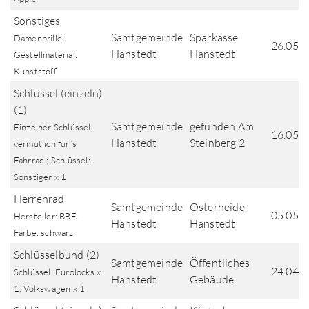
Sonstiges
Samtgemeinde
Sparkasse
Damenbrille;
26.05.
Hanstedt
Hanstedt
Gestellmaterial:
Kunststoff
Schlüssel (einzeln)
(1)
Samtgemeinde
gefunden Am
Einzelner Schlüssel,
16.05.
Hanstedt
Steinberg 2
vermutlich für`s
Fahrrad ; Schlüssel:
Sonstiger x 1
Herrenrad
Samtgemeinde
Osterheide,
05.05.
Hersteller: BBF;
Hanstedt
Hanstedt
Farbe: schwarz
Schlüsselbund (2)
Samtgemeinde
Öffentliches
24.04.
Schlüssel: Eurolocks x
Hanstedt
Gebäude
1, Volkswagen x 1