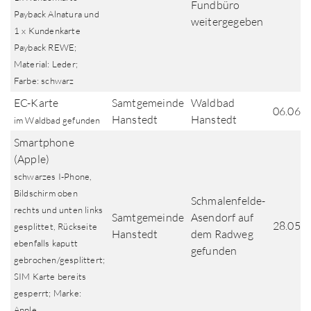
Fundbüro
Payback Alnatura und
weitergegeben
1 x Kundenkarte
Payback REWE;
Material: Leder;
Farbe: schwarz
EC-Karte
Samtgemeinde
Waldbad
06.06.
Hanstedt
Hanstedt
im Waldbad gefunden
Smartphone
(Apple)
schwarzes I-Phone,
Bildschirm oben
Schmalenfelde-
rechts und unten links
Samtgemeinde
Asendorf auf
28.05.
gesplittet, Rückseite
Hanstedt
dem Radweg
ebenfalls kaputt
gefunden
gebrochen/gesplittert;
SIM Karte bereits
gesperrt; Marke:
Apple