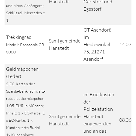
Hanstedt
Garlstorf und
und eines Anhängers;
Egestorf
Schlüssel: Mercedes x
1
OT Asendorf,
Trekkingrad
Im
Samtgemeinde
Heidewinkel
14.07.
Modell: Panasonic CB
Hanstedt
75, 21271
3000
Asendorf
Geldmäppchen
(Leder)
2 EC Karten der
Sparda-Bank, schwarz-
im Briefkasten
rotes Ledermäppchen;
der
1,05 EUR in Münzen;
Polizeistation
Inhalt: 1 x EC-Karte, 1
Samtgemeinde
Hanstedt
08.06.
x EC-Karte, 1 x
Hanstedt
eingeworden
Kundenkarte Budni,
und an das
1x Kundenkarte