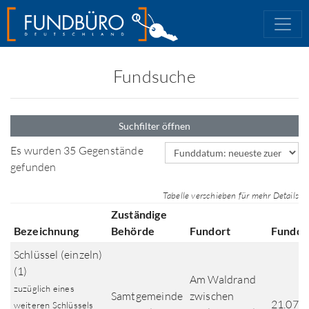
Fundsuche
Suchfilter öffnen
Sortierfeld
Es wurden 35 Gegenstände
gefunden
Tabelle verschieben für mehr Details
Zuständige
Bezeichnung
Behörde
Fundort
Fundd
Schlüssel (einzeln)
(1)
Am Waldrand
zuzüglich eines
Samtgemeinde
zwischen
21.07.
weiteren Schlüssels