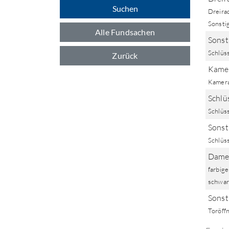
Suchen
Dreira
Sonsti
Alle Fundsachen
Sonst
Schlüs
Zurück
Kamer
Kamer
Schlüs
Schlüs
Sonst
Schlüss
Damen
farbige
schwar
Sonst
Toröff