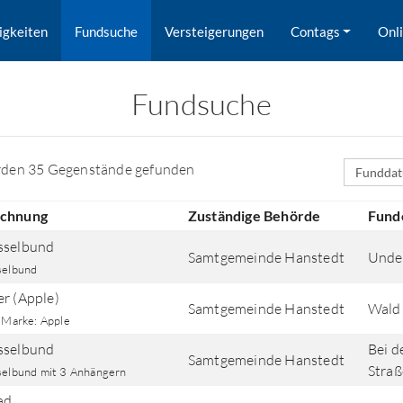
igkeiten
Fundsuche
Versteigerungen
Contags
Onl
Fundsuche
Sortierfe
rden 35 Gegenstände gefunden
ichnung
Zuständige Behörde
Fund
sselbund
Samtgemeinde Hanstedt
Unde
selbund
er (Apple)
Samtgemeinde Hanstedt
Wald 
; Marke: Apple
sselbund
Bei 
Samtgemeinde Hanstedt
rd nach Orten gesucht.
Straß
selbund mit 3 Anhängern
ad