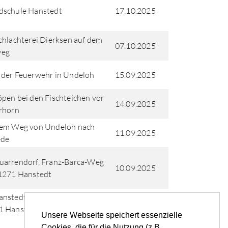
dschule Hanstedt
17.10.2025
chlachterei Dierksen auf dem
07.10.2025
eg
der Feuerwehr in Undeloh
15.09.2025
pen bei den Fischteichen vor
14.09.2025
rhorn
dem Weg von Undeloh nach
11.09.2025
ede
uarrendorf, Franz-Barca-Weg
10.09.2025
1271 Hanstedt
nstedt, Schloßstraße 31,
07.09.2025
1 Hanstedt
Unsere Webseite speichert essenzielle
Cookies, die für die Nutzung (z.B.