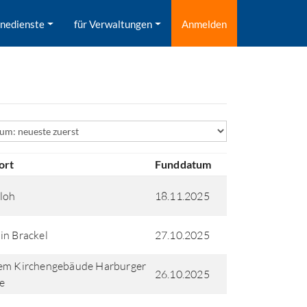
inedienste
für Verwaltungen
Anmelden
ld
ort
Funddatum
loh
18.11.2025
in Brackel
27.10.2025
dem Kirchengebäude Harburger
26.10.2025
e