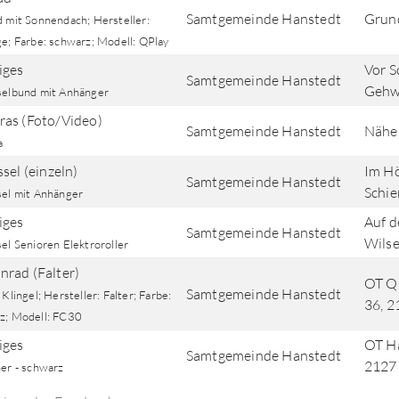
Samtgemeinde Hanstedt
Grun
d mit Sonnendach; Hersteller:
ge; Farbe: schwarz; Modell: QPlay
iges
Vor S
Samtgemeinde Hanstedt
Gehw
selbund mit Anhänger
as (Foto/Video)
Samtgemeinde Hanstedt
Nähe 
a
sel (einzeln)
Im Hö
Samtgemeinde Hanstedt
Schie
sel mit Anhänger
iges
Auf 
Samtgemeinde Hanstedt
Wils
el Senioren Elektroroller
rad (Falter)
OT Q
Samtgemeinde Hanstedt
 Klingel; Hersteller: Falter; Farbe:
36, 2
z; Modell: FC30
iges
OT Ha
Samtgemeinde Hanstedt
2127
ner - schwarz