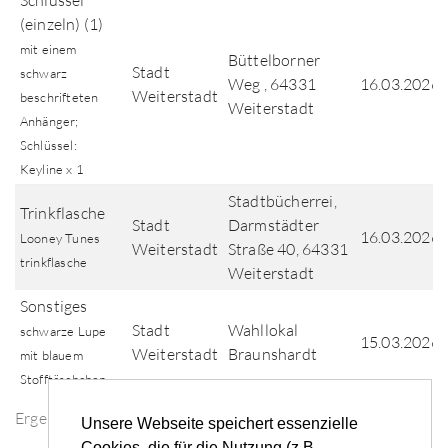
Schlüssel
(einzeln) (1)
mit einem
Büttelborner
Stadt
schwarz
Weg , 64331
16.03.2026
Weiterstadt
beschrifteten
Weiterstadt
Anhänger;
Schlüssel:
Keyline x 1
Stadtbücherrei,
Trinkflasche
Stadt
Darmstädter
16.03.2026
Looney Tunes
Weiterstadt
Straße 40, 64331
trinkflasche
Weiterstadt
Sonstiges
Stadt
Wahllokal
schwarze Lupe
15.03.2026
Weiterstadt
Braunshardt
mit blauem
Stofftäschchen
Ergebnisse der Fundsuche
Unsere Webseite speichert essenzielle
Cookies, die für die Nutzung (z.B.