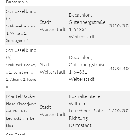
Farbe: braun
Schlüsselbund
Decathlon,
(3)
Stadt
Gutenbergstraße
20.03.2026
Schlüssel: Abus x
Weiterstadt
1, 64331
1, Wilka x 1,
Weiterstadt
Sonstiger x 1
Schlüsselbund
(6)
Decathlon,
Stadt
Gutenbergstraße
Schlüssel: Börkey
20.03.2026
Weiterstadt
1, 64331
x 1, Sonstiger x
Weiterstadt
2, Abus x 2, Keso
x 1
Mantel/Jacke
Bushalte Stelle
Wilhelm-
blaue Kinderjacke
Stadt
Leuschner-Platz
17.03.2026
mit Pferdchen
Weiterstadt
Richtung
bedruckt ; Farbe:
Darmstadt
blau