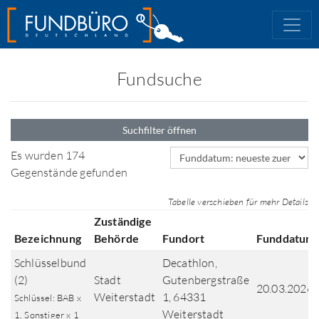
Fundsuche
Suchfilter öffnen
Sortierfeld
Es wurden 174
Gegenstände gefunden
Tabelle verschieben für mehr Details
Zuständige
Bezeichnung
Behörde
Fundort
Funddatum
Schlüsselbund
Decathlon,
(2)
Stadt
Gutenbergstraße
20.03.2026
Weiterstadt
1, 64331
Schlüssel: BAB x
Weiterstadt
1, Sonstiger x 1