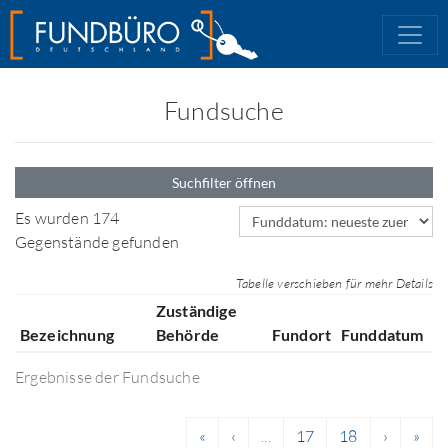
Fundsuche
Suchfilter öffnen
Sortierfeld
Es wurden 174
Gegenstände gefunden
Tabelle verschieben für mehr Details
Zuständige
Bezeichnung
Behörde
Fundort
Funddatum
Ergebnisse der Fundsuche
«
‹
...
17
18
›
»