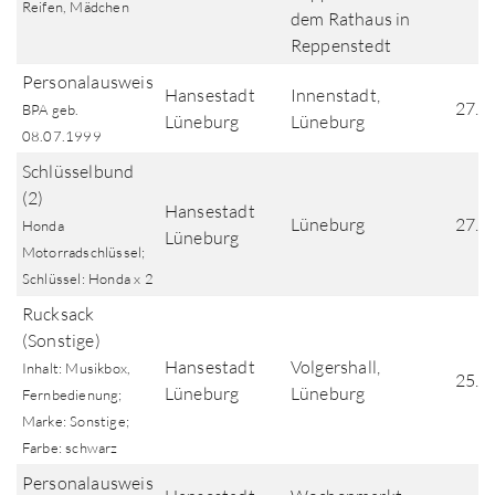
Reifen, Mädchen
dem Rathaus in
Reppenstedt
Personalausweis
Hansestadt
Innenstadt,
27.0
BPA geb.
Lüneburg
Lüneburg
08.07.1999
Schlüsselbund
(2)
Hansestadt
Lüneburg
27.0
Honda
Lüneburg
Motorradschlüssel;
Schlüssel: Honda x 2
Rucksack
(Sonstige)
Hansestadt
Volgershall,
Inhalt: Musikbox,
25.0
Lüneburg
Lüneburg
Fernbedienung;
Marke: Sonstige;
Farbe: schwarz
Personalausweis