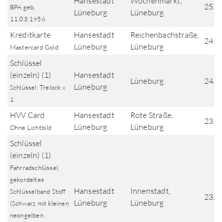
Hansestadt
Wochenmarkt,
25.0
BPA geb.
Lüneburg
Lüneburg
11.03.1956
Kreditkarte
Hansestadt
Reichenbachstraße,
24.0
Lüneburg
Lüneburg
Mastercard Gold
Schlüssel
(einzeln) (1)
Hansestadt
Lüneburg
24.0
Lüneburg
Schlüssel: Trelock x
1
HVV Card
Hansestadt
Rote Straße,
23.0
Lüneburg
Lüneburg
Ohne Lichtbild
Schlüssel
(einzeln) (1)
Fahrradschlüssel,
gekordeltes
Hansestadt
Innenstadt,
Schlüsselband Stoff
23.0
Lüneburg
Lüneburg
(Schwarz mit kleinen
neongelben