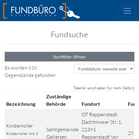
Fundsuche
Suchfilter öffnen
Sortierfeld
Es wurden 616
Gegenstände gefunden
Tabelle verschieben für mehr Details
Zuständige
Bezeichnung
Behörde
Fundort
Fun
OT Reppenstedt,
Dachtmisser Str. 1,
Kinderroller
Samtgemeinde
21391
27.0
Kinderroller mit 3
Gellersen
Reppenstedt Vor