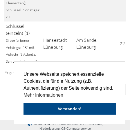
Elementen);
Schlüssel: Sonstiger
x 1
Schlüssel
(einzeln) (1)
Hansestadt
Am Sande,
Silberfarbener
22.0
Lüneburg
Lüneburg
Anhänger "R" mit
Aufschrift Atlanta;
Schlüssel: Abus x 1
Ergebnisse der Fundsuche
Unsere Webseite speichert essenzielle
Cookies, die für die Nutzung (z.B.
Authentifizierung) der Seite notwendig sind.
«
‹
1
2
3
4
5
...
›
»
Mehr Informationen
Verstanden!
© 2026 HSH Soft- und Hardware Vertriebs GmbH,
Niederlassung: GS-Computerservice