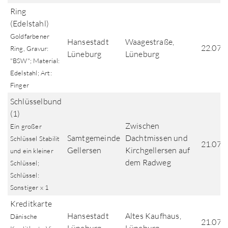
Ring
(Edelstahl)
Goldfarbener
Hansestadt
Waagestraße,
22.07.
Ring, Gravur:
Lüneburg
Lüneburg
"BSW"; Material:
Edelstahl; Art:
Finger
Schlüsselbund
(1)
Zwischen
Ein großer
Samtgemeinde
Dachtmissen und
Schlüssel Stabilit
21.07.
Gellersen
Kirchgellersen auf
und ein kleiner
dem Radweg
Schlüssel;
Schlüssel:
Sonstiger x 1
Kreditkarte
Hansestadt
Altes Kaufhaus,
Dänische
21.07.