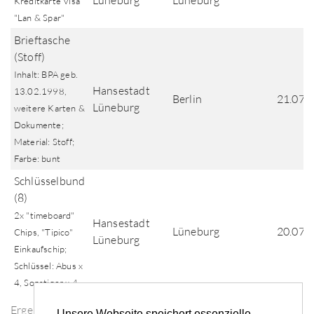
Lüneburg
Lüneburg
Kreditkarte Visa
"Lan & Spar"
Brieftasche
(Stoff)
Inhalt: BPA geb.
Hansestadt
13.02.1998,
Berlin
21.07.
Lüneburg
weitere Karten &
Dokumente;
Material: Stoff;
Farbe: bunt
Schlüsselbund
(8)
2x "timeboard"
Hansestadt
Lüneburg
20.07.
Chips, "Tipico"
Lüneburg
Einkaufschip;
Schlüssel: Abus x
4, Sonstiger x 4
Ergebnisse der Fundsuche
Unsere Webseite speichert essenzielle