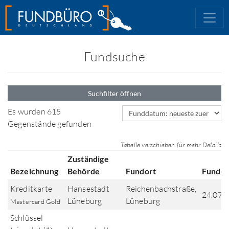
Fundsuche
Suchfilter öffnen
Sortierfeld
Es wurden 615
Gegenstände gefunden
Tabelle verschieben für mehr Details
Zuständige
Bezeichnung
Behörde
Fundort
Fundd
Kreditkarte
Hansestadt
Reichenbachstraße,
24.07.
Lüneburg
Lüneburg
Mastercard Gold
Schlüssel