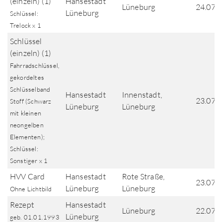
(einzeln) (1)
Hansestadt
Lüneburg
24.07.
Lüneburg
Schlüssel:
Trelock x 1
Schlüssel
(einzeln) (1)
Fahrradschlüssel,
gekordeltes
Schlüsselband
Hansestadt
Innenstadt,
23.07.
Stoff (Schwarz
Lüneburg
Lüneburg
mit kleinen
neongelben
Elementen);
Schlüssel:
Sonstiger x 1
HVV Card
Hansestadt
Rote Straße,
23.07.
Lüneburg
Lüneburg
Ohne Lichtbild
Rezept
Hansestadt
Lüneburg
22.07.
Lüneburg
geb. 01.01.1993