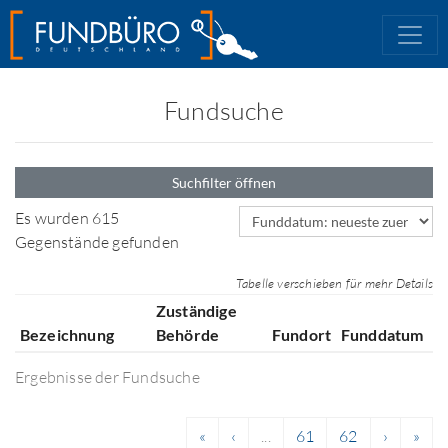
Fundsuche
Suchfilter öffnen
Sortierfeld
Es wurden 615
Gegenstände gefunden
Tabelle verschieben für mehr Details
Zuständige
Bezeichnung
Behörde
Fundort
Funddatum
Ergebnisse der Fundsuche
«
‹
...
61
62
›
»