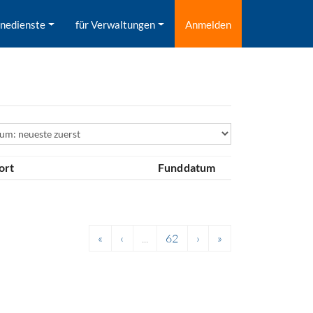
inedienste
für Verwaltungen
Anmelden
ld
ort
Funddatum
«
‹
...
62
›
»