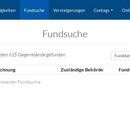
igkeiten
Fundsuche
Versteigerungen
Contags
Onl
Fundsuche
Sortierfe
rden 615 Gegenstände gefunden
ichnung
Zuständige Behörde
Fund
nisse der Fundsuche
rd nach Orten gesucht.