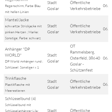
Stadt
Öffentliche
06.0
Regenschirm, Farbe Blau
Goslar
Verkehrsbetriebe
mit hellen Linien
Mantel/Jacke
Stadt
Öffentliche
schwartze Strickjacke mit
06.0
Goslar
Verkehrsbetriebe
pinken Herzen ; Marke:
Sonstige; Farbe: schwarz
OT
Anhänger "DP
Rammelsberg,
WORLD"
Stadt
Osterfeld, 38640
06.0
Goslar
DP World Anhänger rund ;
Goslar -
Schlüssel: Sonstiger x 1
Schützenfest
Trinkflasche
Stadt
Öffentliche
06.0
Plastikflasche mit
Goslar
Verkehrsbetriebe
Meerestieren
Schlüsselbund (4)
Schlüsselbund mit
Stadt
Öffentliche
Schlüsselanhänger Lila ;