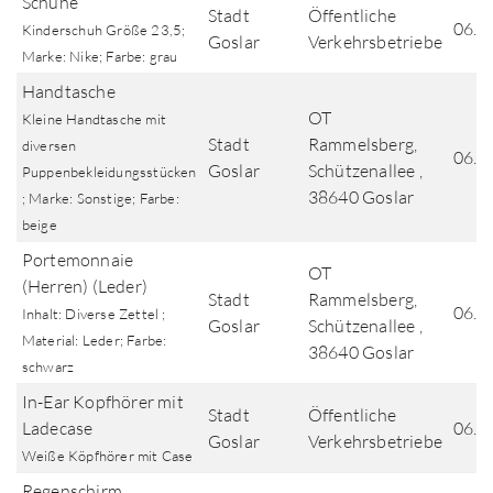
Schuhe
Stadt
Öffentliche
06.0
Kinderschuh Größe 23,5;
Goslar
Verkehrsbetriebe
Marke: Nike; Farbe: grau
Handtasche
OT
Kleine Handtasche mit
Stadt
Rammelsberg,
diversen
06.0
Goslar
Schützenallee ,
Puppenbekleidungsstücken
38640 Goslar
; Marke: Sonstige; Farbe:
beige
Portemonnaie
OT
(Herren) (Leder)
Stadt
Rammelsberg,
06.0
Inhalt: Diverse Zettel ;
Goslar
Schützenallee ,
Material: Leder; Farbe:
38640 Goslar
schwarz
In-Ear Kopfhörer mit
Stadt
Öffentliche
Ladecase
06.0
Goslar
Verkehrsbetriebe
Weiße Köpfhörer mit Case
Regenschirm