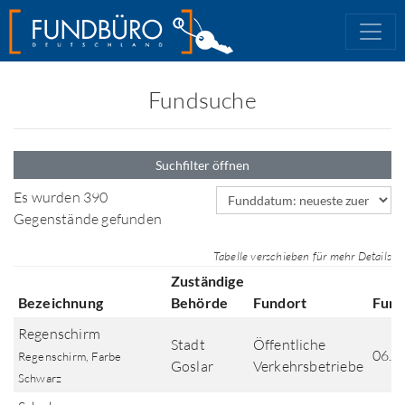
Fundsuche
Suchfilter öffnen
Sortierfeld
Es wurden 390
Gegenstände gefunden
Tabelle verschieben für mehr Details
Zuständige
Bezeichnung
Behörde
Fundort
Fun
Regenschirm
Stadt
Öffentliche
06.0
Regenschirm, Farbe
Goslar
Verkehrsbetriebe
Schwarz