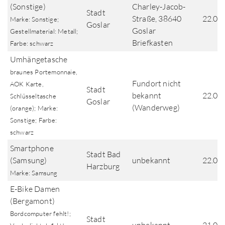
(Sonstige)
Charley-Jacob-
Stadt
Straße, 38640
22.06
Marke: Sonstige;
Goslar
Goslar
Gestellmaterial: Metall;
Briefkasten
Farbe: schwarz
Umhängetasche
braunes Portemonnaie,
Fundort nicht
AOK Karte,
Stadt
bekannt
22.06
Schlüsseltasche
Goslar
(Wanderweg)
(orange); Marke:
Sonstige; Farbe:
schwarz
Smartphone
Stadt Bad
(Samsung)
unbekannt
22.06
Harzburg
Marke: Samsung
E-Bike Damen
(Bergamont)
Bordcomputer fehlt!;
Stadt