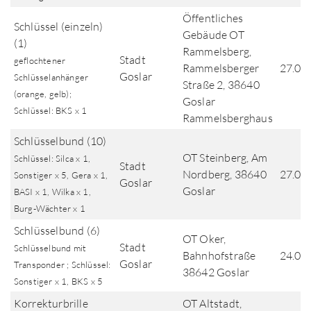
Öffentliches
Schlüssel (einzeln)
Gebäude OT
(1)
Rammelsberg,
Stadt
geflochtener
Rammelsberger
27.06
Goslar
Schlüsselanhänger
Straße 2, 38640
(orange, gelb);
Goslar
Schlüssel: BKS x 1
Rammelsberghaus
Schlüsselbund (10)
OT Steinberg, Am
Schlüssel: Silca x 1,
Stadt
Nordberg, 38640
27.06
Sonstiger x 5, Gera x 1,
Goslar
Goslar
BASI x 1, Wilka x 1,
Burg-Wächter x 1
Schlüsselbund (6)
OT Oker,
Stadt
Schlüsselbund mit
Bahnhofstraße
24.06
Goslar
Transponder ; Schlüssel:
38642 Goslar
Sonstiger x 1, BKS x 5
Korrekturbrille
OT Altstadt,