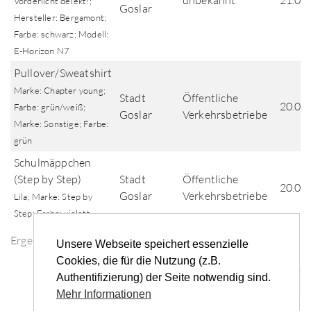
unbekannt
21.06
Vorderlicht defekt!;
Goslar
Hersteller: Bergamont;
Farbe: schwarz; Modell:
E-Horizon N7
Pullover/Sweatshirt
Marke: Chapter young;
Stadt
Öffentliche
20.06
Farbe: grün/weiß;
Goslar
Verkehrsbetriebe
Marke: Sonstige; Farbe:
grün
Schulmäppchen
(Step by Step)
Stadt
Öffentliche
20.06
Goslar
Verkehrsbetriebe
Lila; Marke: Step by
Step; Farbe: violett
Ergebnisse der Fundsuche
Unsere Webseite speichert essenzielle
Cookies, die für die Nutzung (z.B.
Authentifizierung) der Seite notwendig sind.
«
‹
...
7
8
9
10
11
...
›
»
Mehr Informationen