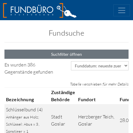
Fundsuche
Suchfilter öffnen
Sortierfeld
Es wurden 386
Gegenstände gefunden
Tabelle verschieben für mehr Details
Zuständige
Bezeichnung
Behörde
Fundort
Fund
Schlüsselbund (4)
Stadt
Herzberger Teich,
Anhänger aus Holz;
28.06
Goslar
Goslar
Schlüssel: Abus x 3,
Sonstiger x 1