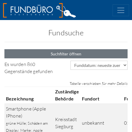
Fundsuche
Suchfilter öffnen
Sortierfeld
Es wurden 860
Gegenstände gefunden
Tabelle verschieben für mehr Details
Zuständige
Bezeichnung
Behörde
Fundort
Fu
Smartphone (Apple
IPhone)
Kreisstadt
unbekannt
01.
grüne Hülle; Schäden am
Siegburg
Display; Marke: Apple