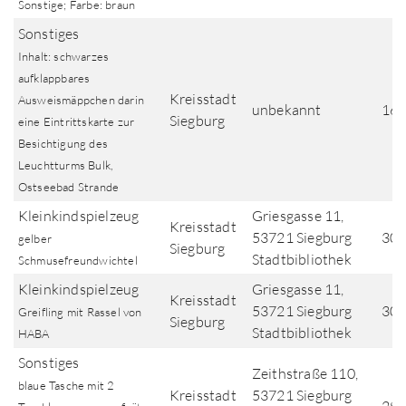
Sonstige; Farbe: braun
Sonstiges
Inhalt: schwarzes
aufklappbares
Kreisstadt
Ausweismäppchen darin
unbekannt
16.
Siegburg
eine Eintrittskarte zur
Besichtigung des
Leuchtturms Bulk,
Ostseebad Strande
Kleinkindspielzeug
Griesgasse 11,
Kreisstadt
53721 Siegburg
30.
gelber
Siegburg
Stadtbibliothek
Schmusefreundwichtel
Kleinkindspielzeug
Griesgasse 11,
Kreisstadt
53721 Siegburg
30.
Greifling mit Rassel von
Siegburg
Stadtbibliothek
HABA
Sonstiges
Zeithstraße 110,
blaue Tasche mit 2
Kreisstadt
53721 Siegburg