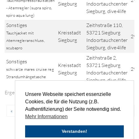
29.
Tauchkompressoraufsätzen
Siegburg
Indoortauchcenter
- Atemregler (supra spiro,
Siegburg, dive4life
spiro aqua lung)
Sonstiges
Zeithstraße 110,
Kreisstadt
53721 Siegburg
Tauchjacket mit
29.
Siegburg
Indoortauchcenter
Atemregleranschluss,
Siegburg, dive4life
scubapro
Zeithstraße 2,
Sonstiges
Kreisstadt
53721 Siegburg
29.
schwarze mares cruise reg
Siegburg
Indoortauchcenter
Strandumhängetasche
Siegburg, dive4life
Ergebnisse der Fundsuche
Unsere Webseite speichert essenzielle
Cookies, die für die Nutzung (z.B.
Authentifizierung) der Seite notwendig sind.
«
‹
...
70
71
72
73
74
...
›
»
Mehr Informationen
Verstanden!