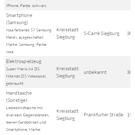
IPhone; Farbe: schwarz
Smartphone
(Samsung)
Kreisstadt
rosa farbenes S7 Samsung
S-Carré Siegburg
30.
Siegburg
Handy. ausgeschaltet;
Marke: Samsung; Farbe:
rosa
Elektrospielzeug
Kreisstadt
Super Mario 64 DS,
unbekannt
30.
Siegburg
Nitendo DS Videospiel,
gebraucht
Handtasche
(Sonstige)
Liebeskindtasche mit
Kreisstadt
Frankfurter Straße
19.
diversem Gegenständen,
Siegburg
leeren Geldbörsen und
Smartphone; Marke: