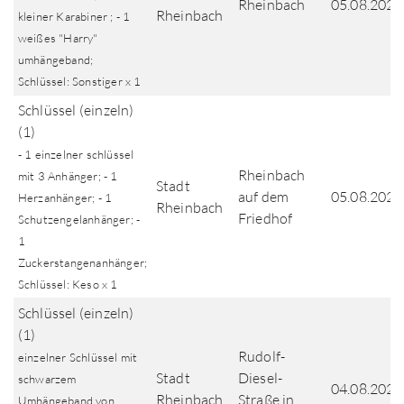
Rheinbach
05.08.2026
Rheinbach
kleiner Karabiner ; - 1
weißes "Harry"
umhängeband;
Schlüssel: Sonstiger x 1
Schlüssel (einzeln)
(1)
- 1 einzelner schlüssel
Rheinbach
mit 3 Anhänger; - 1
Stadt
auf dem
05.08.2026
Herzanhänger; - 1
Rheinbach
Friedhof
Schutzengelanhänger; -
1
Zuckerstangenanhänger;
Schlüssel: Keso x 1
Schlüssel (einzeln)
(1)
Rudolf-
einzelner Schlüssel mit
Stadt
Diesel-
schwarzem
04.08.2026
Rheinbach
Straße in
Umhängeband von