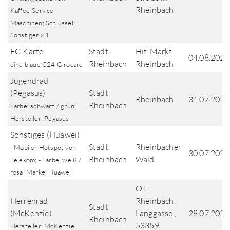
Rheinbach
Kaffee-Service-
Maschinen; Schlüssel:
Sonstiger x 1
EC-Karte
Stadt
Hit-Markt
04.08.2026
Rheinbach
Rheinbach
eine blaue C24 Girocard
Jugendrad
(Pegasus)
Stadt
Rheinbach
31.07.2026
Rheinbach
Farbe: schwarz / grün;
Hersteller: Pegasus
Sonstiges (Huawei)
Stadt
Rheinbacher
- Mobiler Hotspot von
30.07.2026
Rheinbach
Wald
Telekom; - Farbe: weiß /
rosa; Marke: Huawei
OT
Herrenrad
Rheinbach,
Stadt
(McKenzie)
Langgasse ,
28.07.2026
Rheinbach
53359
Hersteller: McKenzie